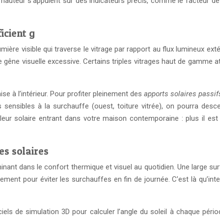
 hauteur s’appuient sur des indicateurs précis, comme le facteur de 
icient g
mière visible qui traverse le vitrage par rapport au flux lumineux ext
 gêne visuelle excessive. Certains triples vitrages haut de gamme 
mise à l’intérieur. Pour profiter pleinement des
apports solaires passif
 sensibles à la surchauffe (ouest, toiture vitrée), on pourra desc
eur solaire entrant dans votre maison contemporaine : plus il est
es solaires
nant dans le confort thermique et visuel au quotidien. Une large surf
ement pour éviter les surchauffes en fin de journée. C’est là qu’int
iels de simulation 3D pour calculer l’angle du soleil à chaque péri