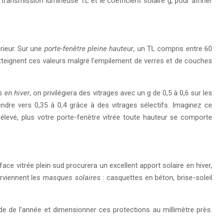
transmission lumineuse TL et le coefficient solaire g, pour affiner
érieur. Sur une
porte-fenêtre pleine hauteur
, un TL compris entre 60
atteignent ces valeurs malgré l’empilement de verres et de couches
s en hiver
, on privilégiera des vitrages avec un g de 0,5 à 0,6 sur les
endre vers 0,35 à 0,4 grâce à des vitrages sélectifs. Imaginez ce
 élevé, plus votre porte-fenêtre vitrée toute hauteur se comporte
ace vitrée plein sud procurera un excellent apport solaire en hiver,
erviennent les
masques solaires
: casquettes en béton, brise-soleil
ode de l’année et dimensionner ces protections au millimètre près.