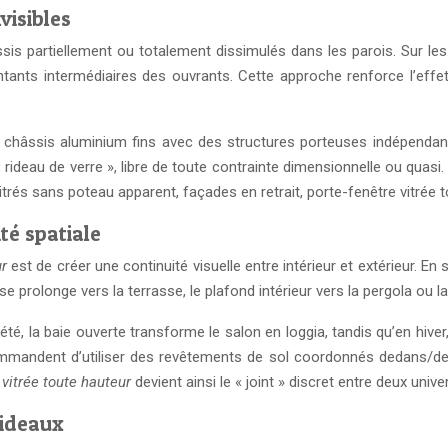
visibles
sis partiellement ou totalement dissimulés dans les parois. Sur les
tants intermédiaires des ouvrants. Cette approche renforce l’effet d
s châssis aluminium fins avec des structures porteuses indépenda
rideau de verre », libre de toute contrainte dimensionnelle ou quasi. 
és sans poteau apparent, façades en retrait, porte-fenêtre vitrée to
ité spatiale
ur
est de créer une continuité visuelle entre intérieur et extérieur. En
se prolonge vers la terrasse, le plafond intérieur vers la pergola ou la
été, la baie ouverte transforme le salon en loggia, tandis qu’en hive
ommandent d’utiliser des revêtements de sol coordonnés dedans/deho
 vitrée toute hauteur
devient ainsi le « joint » discret entre deux unive
rideaux