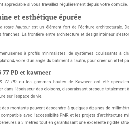
ent appréciable si vous travaillez régulièrement depuis votre domicile.
ine et esthétique épurée
ée toute hauteur
est un élément fort de l’écriture architecturale.
franches. La frontière entre architecture et design intérieur s’estom
enuiseries à profils minimalistes, de systèmes coulissants à chari
 plafond, voire d’un angle du bâtiment à l’autre, pour créer un effet 
S 77 PD et kawneer
S 77 PD
ou les gammes hautes de Kawneer ont été spécialemen
er dans l’épaisseur des cloisons, disparaissant presque totalement à
ure sur l’espace de vie.
it des montants peuvent descendre à quelques dizaines de millimètres
ompatible avec l’accessibilité PMR et les projets d’architecture m
ieures à 3 mètres tout en garantissant une excellente rigidité struc