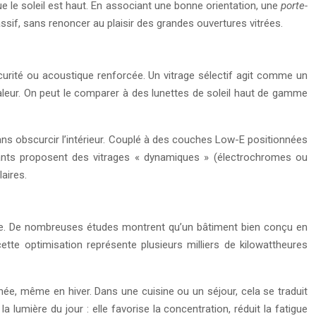
que le soleil est haut. En associant une bonne orientation, une
porte-
sif, sans renoncer au plaisir des grandes ouvertures vitrées.
écurité ou acoustique renforcée. Un vitrage sélectif agit comme un
 chaleur. On peut le comparer à des lunettes de soleil haut de gamme
ans obscurcir l’intérieur. Couplé à des couches Low-E positionnées
bricants proposent des vitrages « dynamiques » (électrochromes ou
aires.
urnée. De nombreuses études montrent qu’un bâtiment bien conçu en
te optimisation représente plusieurs milliers de kilowattheures
née, même en hiver. Dans une cuisine ou un séjour, cela se traduit
lumière du jour : elle favorise la concentration, réduit la fatigue