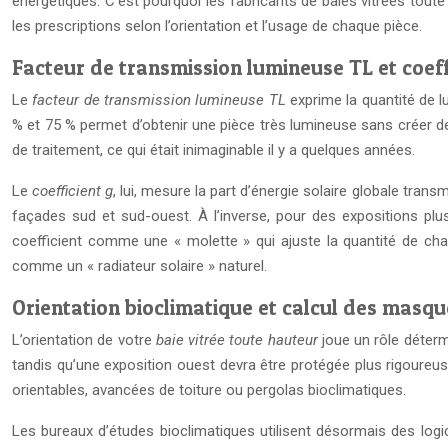
énergétiques. C’est pourquoi les fabricants de baies vitrées toute
les prescriptions selon l’orientation et l’usage de chaque pièce.
Facteur de transmission lumineuse TL et coeff
Le
facteur de transmission lumineuse TL
exprime la quantité de lu
% et 75 % permet d’obtenir une pièce très lumineuse sans créer de
de traitement, ce qui était inimaginable il y a quelques années.
Le
coefficient g
, lui, mesure la part d’énergie solaire globale trans
façades sud et sud-ouest. À l’inverse, pour des expositions plus
coefficient comme une « molette » qui ajuste la quantité de chal
comme un « radiateur solaire » naturel.
Orientation bioclimatique et calcul des masqu
L’orientation de votre
baie vitrée toute hauteur
joue un rôle détermi
tandis qu’une exposition ouest devra être protégée plus rigoureus
orientables, avancées de toiture ou pergolas bioclimatiques.
Les bureaux d’études bioclimatiques utilisent désormais des logic