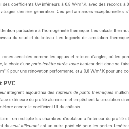
ui des coefficients Uw inférieurs à 0,8 W/m².K, avec des records à 
vitrages dernière génération. Ces performances exceptionnelles s’
attention particulière à l’homogénéité thermique. Les calculs ther
 niveau du seuil et du linteau. Les logiciels de simulation thermiq
s zones sensibles comme les appuis et retours d’angles, où les pon
e, le choix d’une
porte-fenêtre vitrée toute hauteur
doit donc se fair
/m².K pour une rénovation performante, et ≤ 0,8 W/m².K pour une con
et PVC
eur
intègrent aujourd’hui des
rupteurs de ponts thermiques
multich
 face extérieure du profilé aluminium et empêchent la circulation di
liore encore le coefficient Uf du châssis.
ire : on multiplie les chambres d’isolation à l’intérieur du profil
ent du
seuil affleurant
est un autre point clé pour les portes-fenêtres