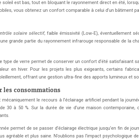
e soleil est bas, tout en bloquant le rayonnement direct en été, lors
obiles, vous obtenez un confort comparable à celui d’un bâtiment pas
ntrôle solaire sélectif
, faible émissivité (Low-E), éventuellement s
oquant une grande partie du rayonnement infrarouge responsable de la
e type de verre permet de conserver un confort d’été satisfaisant s
chaleur en hiver. Pour les projets les plus exigeants, certains fa
illement, offrant une gestion ultra-fine des apports lumineux et sol
sur les consommations
it mécaniquement le recours à l’éclairage artificiel pendant la jo
de 30 à 50 %. Sur la durée de vie d’une maison contemporaine, cet
ants.
nnée permet de se passer d’éclairage électrique jusqu’en fin de jour
agréable et plus saine. N’oublions pas l’impact psychologique de la 