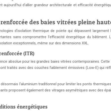
 aujourd’hui d’allier grandeur architecturale et efficacité énergéti
renforcée des baies vitrées pleine haut
ologies d’isolation thermique de pointe qui dépassent largement 
portantes sans compromettre l’efficacité énergétique du bâtime
’isolation exceptionnels, même sur des dimensions XXL.
renforcée (ITR)
rence absolue pour les grandes baies vitrées contemporaines. Cette
nt traités avec des couches faiblement émissives (Low-E) qui réfléc
sormais l’aluminium traditionnel pour limiter les ponts thermiques
cants proposent également des vitrages asymétriques avec des épaiss
rditions énergétiques