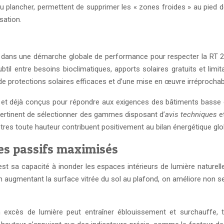
 plancher, permettent de supprimer les « zones froides » au pied d
sation.
e dans une démarche globale de performance pour respecter la RT 2
ubtil entre besoins bioclimatiques, apports solaires gratuits et lim
e protections solaires efficaces et d’une mise en œuvre irréprochab
s et déjà conçus pour répondre aux exigences des bâtiments bass
 pertinent de sélectionner des gammes disposant d’
avis techniques
et
tres toute hauteur contribuent positivement au bilan énergétique glob
res passifs maximisés
st sa capacité à inonder les espaces intérieurs de lumière naturell
. En augmentant la surface vitrée du sol au plafond, on améliore non 
 excès de lumière peut entraîner éblouissement et surchauffe, 