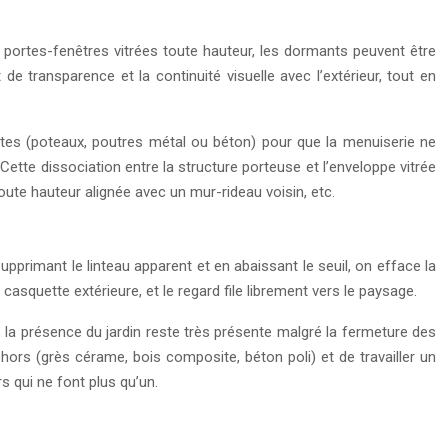
 portes-fenêtres vitrées toute hauteur, les dormants peuvent être
e transparence et la continuité visuelle avec l’extérieur, tout en
ntes (poteaux, poutres métal ou béton) pour que la menuiserie ne
Cette dissociation entre la structure porteuse et l’enveloppe vitrée
ute hauteur alignée avec un mur-rideau voisin, etc.
 supprimant le linteau apparent et en abaissant le seuil, on efface la
 casquette extérieure, et le regard file librement vers le paysage.
r, la présence du jardin reste très présente malgré la fermeture des
rs (grès cérame, bois composite, béton poli) et de travailler un
rs qui ne font plus qu’un.