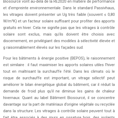
Biosourcé vont au‑delà de la RE2020 en matière de performance
et d’empreinte environnementale. Dans le standard Passivhaus,
les vitrages doivent présenter un Ug très faible (souvent ≤ 0,80
W/m²K) et un facteur solaire suffisant pour profiter des apports
gratuits en hiver. Cela ne signifie pas que les vitrages à contrôle
solaire sont exclus, mais qu’ils doivent être choisis avec
discernement, en privilégiant des modèles à sélectivité élevée et
g raisonnablement élevés sur les façades sud.
Pour les bâtiments à énergie positive (BEPOS), le raisonnement
est similaire : il faut maximiser les apports solaires utiles l’hiver
tout en maîtrisant la surchauffe l’été. Dans les climats où le
risque de surchauffe est important, un vitrage sélectif peut
améliorer le bilan énergétique global du bâtiment, car il réduit la
demande de froid plus qu’il ne diminue les gains de chaleur
hivernaux. Quant au label Bâtiment Biosourcé, il se concentre
davantage sur la part de matériaux d’origine végétale ou recyclée
dans la structure. Les vitrages à contrôle solaire peuvent tout à
fait être associés à des murs en ossature bois, des isolants