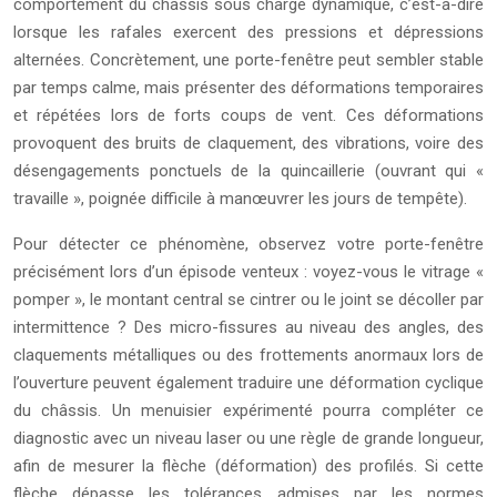
comportement du châssis sous charge dynamique, c’est-à-dire
lorsque les rafales exercent des pressions et dépressions
alternées. Concrètement, une porte-fenêtre peut sembler stable
par temps calme, mais présenter des déformations temporaires
et répétées lors de forts coups de vent. Ces déformations
provoquent des bruits de claquement, des vibrations, voire des
désengagements ponctuels de la quincaillerie (ouvrant qui «
travaille », poignée difficile à manœuvrer les jours de tempête).
Pour détecter ce phénomène, observez votre porte-fenêtre
précisément lors d’un épisode venteux : voyez-vous le vitrage «
pomper », le montant central se cintrer ou le joint se décoller par
intermittence ? Des micro-fissures au niveau des angles, des
claquements métalliques ou des frottements anormaux lors de
l’ouverture peuvent également traduire une déformation cyclique
du châssis. Un menuisier expérimenté pourra compléter ce
diagnostic avec un niveau laser ou une règle de grande longueur,
afin de mesurer la flèche (déformation) des profilés. Si cette
flèche dépasse les tolérances admises par les normes