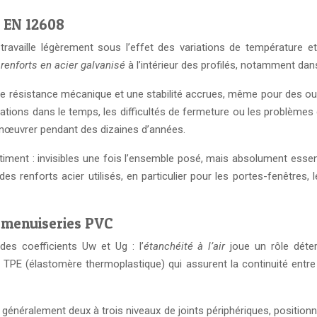
e EN 12608
travaille légèrement sous l’effet des variations de température e
s
renforts en acier galvanisé
à l’intérieur des profilés, notamment da
ne résistance mécanique et une stabilité accrues, même pour des 
mations dans le temps, les difficultés de fermeture ou les problèmes 
anœuvrer pendant des dizaines d’années.
iment : invisibles une fois l’ensemble posé, mais absolument essentie
 des renforts acier utilisés, en particulier pour les portes-fenêtre
r menuiseries PVC
es coefficients Uw et Ug : l’
étanchéité à l’air
joue un rôle déter
TPE (élastomère thermoplastique) qui assurent la continuité entre l
néralement deux à trois niveaux de joints périphériques, positionnés