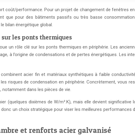
port coût/performance. Pour un projet de changement de fenêtres en P
ant que pour des bâtiments passifs ou très basse consommation o
le bilan énergétique global.
 sur les ponts thermiques
joue un rôle clé sur les ponts thermiques en périphérie. Les ancienne
trage, à l’origine de condensations et de pertes énergétiques. Les i
mbinent acier fin et matériaux synthétiques à faible conductivité. R
e les risques de condensation en périphérie. Concrètement, vous re
s, notamment dans les pièces de vie.
apier (quelques dixièmes de W/m².K), mais elle devient significativ
onc un choix stratégique pour viser les meilleures performances d’is
mbre et renforts acier galvanisé